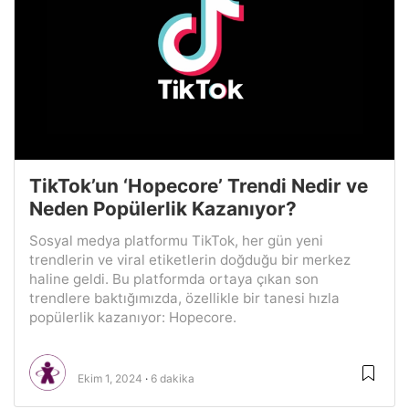
TikTok’un ‘Hopecore’ Trendi Nedir ve
Neden Popülerlik Kazanıyor?
Sosyal medya platformu TikTok, her gün yeni
trendlerin ve viral etiketlerin doğduğu bir merkez
haline geldi. Bu platformda ortaya çıkan son
trendlere baktığımızda, özellikle bir tanesi hızla
popülerlik kazanıyor: Hopecore.
Ekim 1, 2024
6 dakika