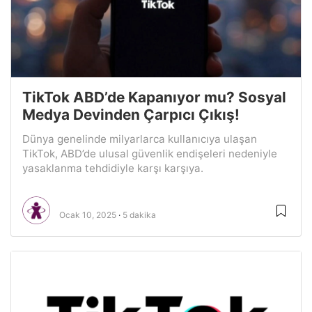
TikTok ABD’de Kapanıyor mu? Sosyal
Medya Devinden Çarpıcı Çıkış!
Dünya genelinde milyarlarca kullanıcıya ulaşan
TikTok, ABD’de ulusal güvenlik endişeleri nedeniyle
yasaklanma tehdidiyle karşı karşıya.
Ocak 10, 2025
5 dakika