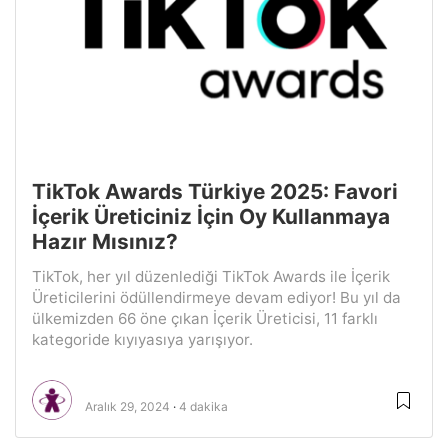
TikTok Awards Türkiye 2025: Favori
İçerik Üreticiniz İçin Oy Kullanmaya
Hazır Mısınız?
TikTok, her yıl düzenlediği TikTok Awards ile İçerik
Üreticilerini ödüllendirmeye devam ediyor! Bu yıl da
ülkemizden 66 öne çıkan İçerik Üreticisi, 11 farklı
kategoride kıyıyasıya yarışıyor.
Aralık 29, 2024
4 dakika