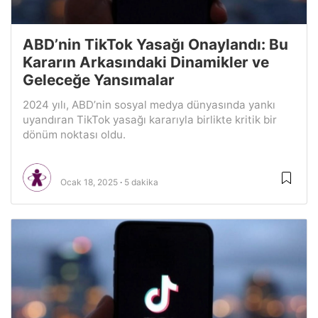
ABD’nin TikTok Yasağı Onaylandı: Bu
Kararın Arkasındaki Dinamikler ve
Geleceğe Yansımalar
2024 yılı, ABD’nin sosyal medya dünyasında yankı
uyandıran TikTok yasağı kararıyla birlikte kritik bir
dönüm noktası oldu.
Ocak 18, 2025
5 dakika