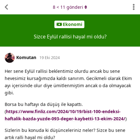
8
<
11
gönderi
Ekonomi
Sizce Eylül rallisi hayal mi oldu?
Komutan
19 Eki 2024
Her sene Eylül rallisi beklentimiz olurdu ancak bu sene
hevesimiz kursağımızda kaldı sanırım. Gecikmeli olarak Ekim
ayı içerisinde olur diye ümitlenmiştim ancak o da olmayacak
gibi.
Borsa bu haftayı da düşüş ile kapattı.
(
https://www.finliz.com/2024/10/19/bist-100-endeksi-
haftalik-bazda-yuzde-093-deger-kaybetti-13-ekim-2024/
)
Sizlerin bu konuda ki düşünceleriniz neler? Sizce bu sene
artık ralli hayal mi oldu?