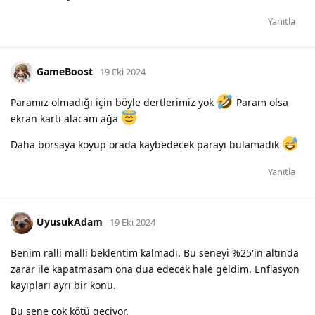
Yanıtla
GameBoost
19 Eki 2024
Paramız olmadığı için böyle dertlerimiz yok
Param olsa
ekran kartı alacam ağa
Daha borsaya koyup orada kaybedecek parayı bulamadık
Yanıtla
UyusukAdam
19 Eki 2024
Benim ralli malli beklentim kalmadı. Bu seneyi %25'in altında
zarar ile kapatmasam ona dua edecek hale geldim. Enflasyon
kayıpları ayrı bir konu.
Bu sene çok kötü geçiyor.