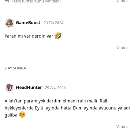
Yanıtla
HeadHunter
bunu yanıtladı.
GameBoost
20 Eki 2024
Paran mı var derdin var
Yanıtla
2 AY
SONRA
HeadHunter
29 Ara 2024
Allah'tan param yok derdim olmadı ralli malli. Ralli
bekleyenlerde Eylül ayında hatta Ekim ayında avucunu yaladı
galiba
Yanıtla